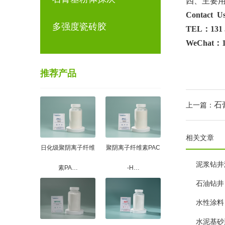
四、主要
Contact U
多强度瓷砖胶
TEL：131 5
WeChat：13
推荐产品
石
上一篇：
相关文章
日化级聚阴离子纤维
聚阴离子纤维素PAC
泥浆钻井
素PA…
-H…
石油钻井
水性涂料
水泥基砂