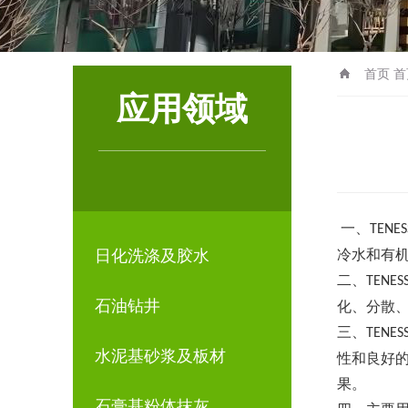
首页
首
应用领域
一、
TENES
日化洗涤及胶水
冷水和有
二、
TENES
石油钻井
化、分散
三、
TENES
水泥基砂浆及板材
性和良好
果。
石膏基粉体抹灰