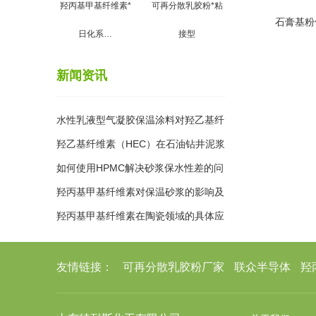
羟丙基甲基纤维素*
可再分散乳胶粉*粘
石膏基粉
日化系…
接型
新闻资讯
水性乳液型气凝胶保温涂料对羟乙基纤
维素HEC 要求
羟乙基纤维素（HEC）在石油钻井泥浆
中的作用
如何使用HPMC解决砂浆保水性差的问
题？
羟丙基甲基纤维素对保温砂浆的影响及
配方参考
羟丙基甲基纤维素在陶瓷领域的具体应
用和显著作用
友情链接：
可再分散乳胶粉厂家
联众半导体
羟