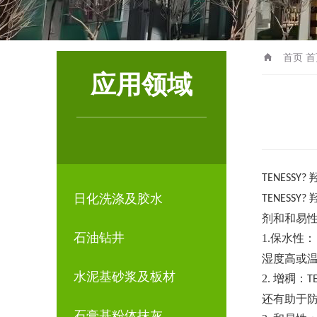
首页
首
应用领域
TENESSY?
日化洗涤及胶水
TENESSY?
剂和和易性
石油钻井
1.保水性
湿度高或
水泥基砂浆及板材
2. 增稠：
T
还有助于
石膏基粉体抹灰