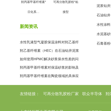
羟丙基甲基纤维素*
可再分散乳胶粉*粘
泥浆钻井
日化系…
接型
石油钻井
水性涂料
新闻资讯
水泥基砂
水性乳液型气凝胶保温涂料对羟乙基纤
石膏基粉
维素HEC 要求
羟乙基纤维素（HEC）在石油钻井泥浆
中的作用
如何使用HPMC解决砂浆保水性差的问
题？
羟丙基甲基纤维素对保温砂浆的影响及
配方参考
羟丙基甲基纤维素在陶瓷领域的具体应
用和显著作用
友情链接：
可再分散乳胶粉厂家
联众半导体
羟