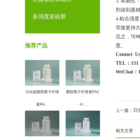
3. 和易性
剂涂到基
多强度瓷砖胶
4.粘合强
导致更持
总之，
TEN
推荐产品
度。
Contact U
TEL：131 5
WeChat：13
日化级聚阴离子纤维
聚阴离子纤维素PAC
素PA…
-H…
日
上一篇：
相关文章